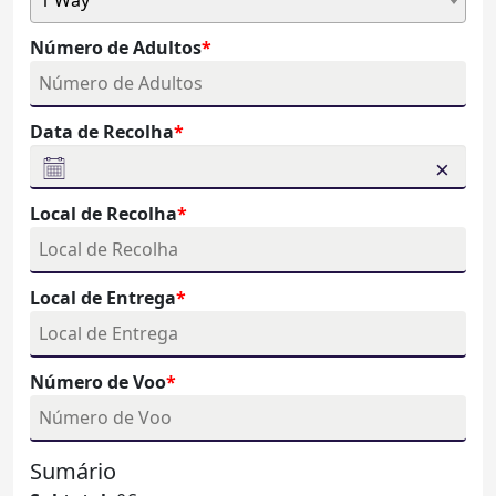
1 Way
Viagem
1
V
Número de Adultos
2
Data de Recolha
＋
Número de Crianças
Precisa de Assento de Elevação
Tipo de Assento de Elevação
Número de Bebés
Precisa de Assento para Bebé
Local de Recolha
Não
Com Costas
Não
Local de Entrega
Número de Voo
Sumário